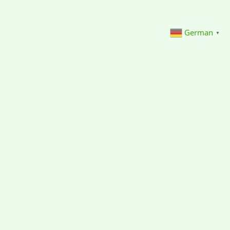
German
▼
SEELENHUNDE...
KIRA