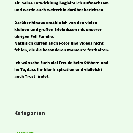
alt. Seine Entwicklung begleite ich aufmerksam
und werde auch weiterhin darüber berichten.
Darüber hinaus erzähle ich von den vielen
kleinen und großen Erlebnissen mit unserer
übrigen Fell-Familie.
Natürlich dürfen auch Fotos und Videos nicht
fehlen, die die besonderen Momente festhalten.
Ich wünsche Euch viel Freude beim Stöbern und
hoffe, dass Ihr hier Inspiration und vielleicht
auch Trost findet.
Kategorien
Fotoalben