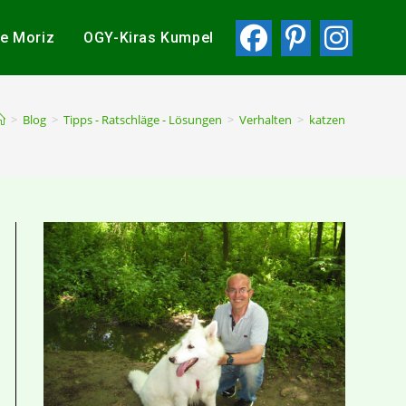
ie Moriz
OGY-Kiras Kumpel
>
Blog
>
Tipps - Ratschläge - Lösungen
>
Verhalten
>
katzen