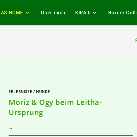
RAS HOME
Über mich
KIRA II
Border Coll
ERLEBNISSE
/
HUNDE
Moriz & Ogy beim Leitha-
Ursprung
…