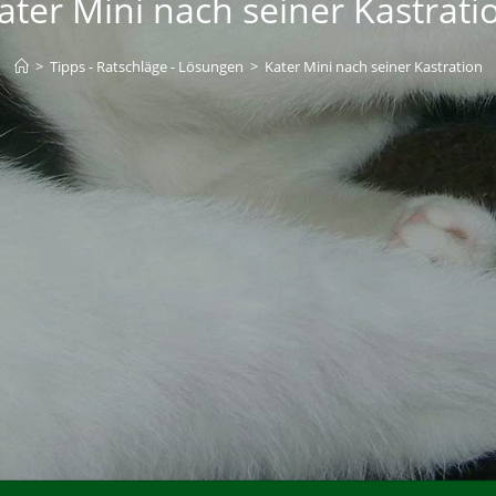
ater Mini nach seiner Kastrati
>
Tipps - Ratschläge - Lösungen
>
Kater Mini nach seiner Kastration