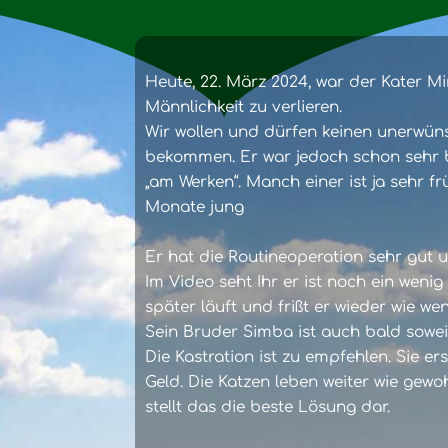
Heute, 22. März 2024, war der Kater Mi
Männlichkeit zu verlieren.
Wir wollen und dürfen keinen unerwü
bekommen. Er war jedoch schon sehr be
„am Werken“. Manch einer ist ja sehr fr
Monate jung
Er hat die Routineoperation sehr gut u
Im Video seht Ihr er ist noch ein wenig
später läuft und frißt er wieder wie we
Sein Bruder Simba ist auch bald sowei
Die Kastration ist zu empfehlen. Sie er
Geld. Die Katzen leben weiter wie gewo
stellt das die beste Lösung dar.