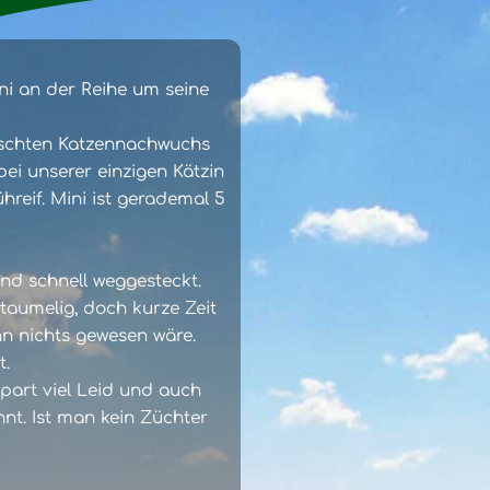
ni an der Reihe um seine
nschten Katzennachwuchs
i unserer einzigen Kätzin
ühreif. Mini ist gerademal 5
nd schnell weggesteckt.
 taumelig, doch kurze Zeit
nn nichts gewesen wäre.
t.
spart viel Leid und auch
hnt. Ist man kein Züchter