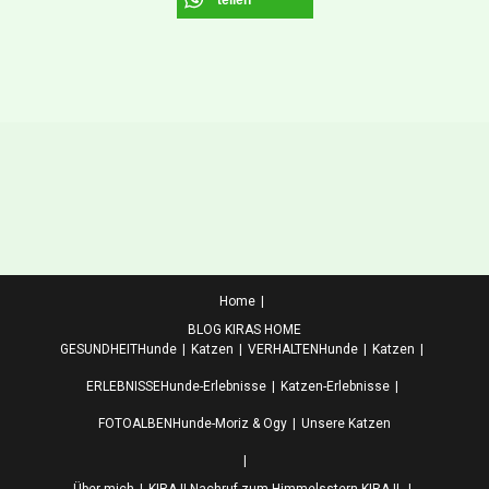
teilen
Home
BLOG KIRAS HOME
GESUNDHEIT
Hunde
Katzen
VERHALTEN
Hunde
Katzen
ERLEBNISSE
Hunde-Erlebnisse
Katzen-Erlebnisse
FOTOALBEN
Hunde-Moriz & Ogy
Unsere Katzen