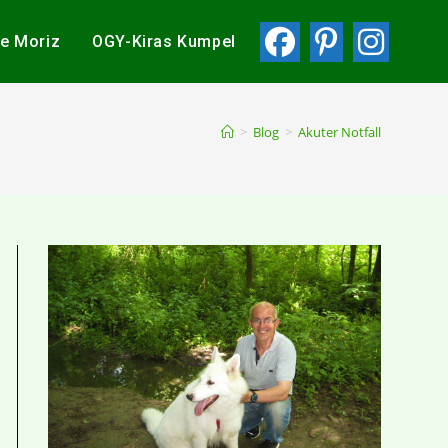
ie Moriz
OGY-Kiras Kumpel
>
Blog
>
Akuter Notfall