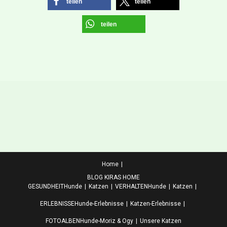
teilen
teilen
teilen
Home
BLOG KIRAS HOME
GESUNDHEIT
Hunde
Katzen
VERHALTEN
Hunde
Katzen
ERLEBNISSE
Hunde-Erlebnisse
Katzen-Erlebnisse
FOTOALBEN
Hunde-Moriz & Ogy
Unsere Katzen