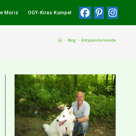
ie Moriz
OGY-Kiras Kumpel
>
Blog
>
Entspannte Hunde