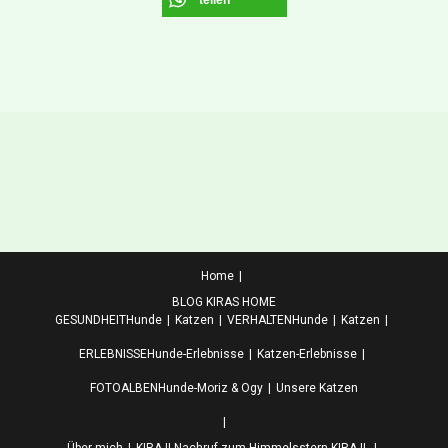
teilen
Home
BLOG KIRAS HOME
GESUNDHEIT
Hunde
Katzen
VERHALTEN
Hunde
Katzen
ERLEBNISSE
Hunde-Erlebnisse
Katzen-Erlebnisse
FOTOALBEN
Hunde-Moriz & Ogy
Unsere Katzen