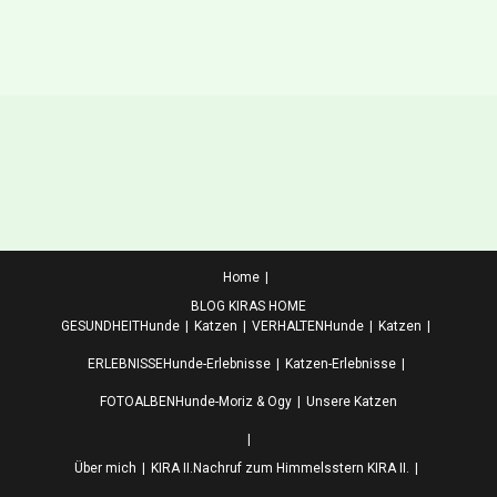
Home
BLOG KIRAS HOME
GESUNDHEIT
Hunde
Katzen
VERHALTEN
Hunde
Katzen
ERLEBNISSE
Hunde-Erlebnisse
Katzen-Erlebnisse
FOTOALBEN
Hunde-Moriz & Ogy
Unsere Katzen
Über mich
KIRA II.
Nachruf zum Himmelsstern KIRA II.