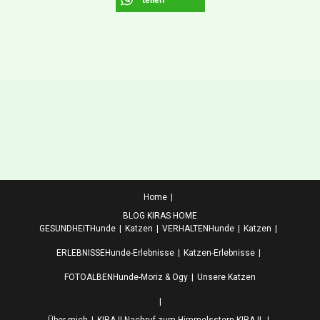
teilen
Home
BLOG KIRAS HOME
GESUNDHEIT
Hunde
Katzen
VERHALTEN
Hunde
Katzen
ERLEBNISSE
Hunde-Erlebnisse
Katzen-Erlebnisse
FOTOALBEN
Hunde-Moriz & Ogy
Unsere Katzen